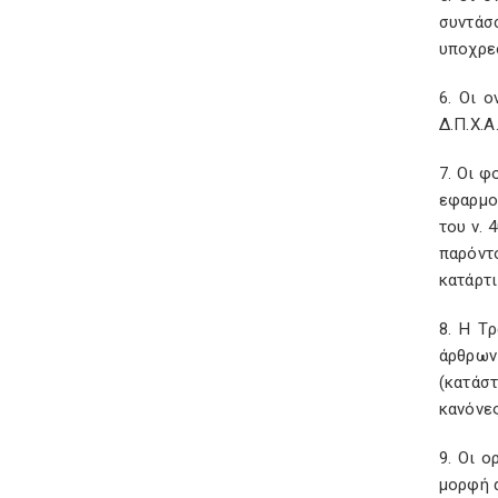
συντάσ
υποχρε
6. Οι 
Δ.Π.Χ.Α
7. Οι φ
εφαρμο
του ν. 
παρόντ
κατάρτ
8. Η Τ
άρθρων
(κατάσ
κανόνες
9. Οι ο
μορφή 