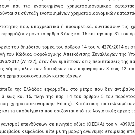
σουν και τις ενοποιημένες χρηματοοικονομικές καταστ
ούνται σε σύνταξη ενοποιημένων χρηματοοικονομικών καταστ
οντότητες που, υποχρεωτικά ή προαιρετικά, συντάσσουν τις 
. εφαρμόζουν μόνο τα άρθρα 3 έως και 15 και την παρ. 32 του ά
ορείς του δημόσιου τομέα του άρθρου 14 του ν. 4270/2014 οι 
γή του Κώδικα Φορολογικής Απεικόνισης Συναλλαγών της Υπο
4093/2012 (Α’ 222), όταν δεν εμπίπτουν στις περιπτώσεις της π
ος νόμου, πλην των διατάξεων των παραγράφων 8 έως 12 του
ιση χρηματοοικονομικών καταστάσεων.
ράπεζα της Ελλάδος εφαρμόζει, στο μέτρο που δεν αντιβαίνο
 3 έως και 15, πλην της παρ. 14 του άρθρου 5 του παρόντος
ταση χρηματοοικονομικής θέσης), Κατάσταση αποτελεσμάτω
 και τα υποδείγματα που ορίζονται από τις λογιστικές αρχές
ργανισμοί επενδύσεων σε κινητές αξίες (ΟΣΕΚΑ) του ν. 4099/2
αμοιβαίου κεφαλαίου είτε με τη μορφή ανώνυμης εταιρείας ε