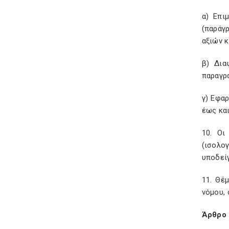
α) Επι
(παράγ
αξιών κ
β) Δια
παραγρ
γ) Εφαρ
έως και
10. Οι
(ισολο
υποδεί
11. Θέ
νόμου, 
Άρθρο 