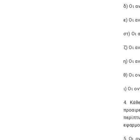
δ) Οι α
ε) Οι 
στ) Οι 
ζ) Οι α
η) Οι α
θ) Οι 
ι) Οι ο
4. Κάθ
προαιρε
περίπτ
εφαρμογ
5. Οι ο