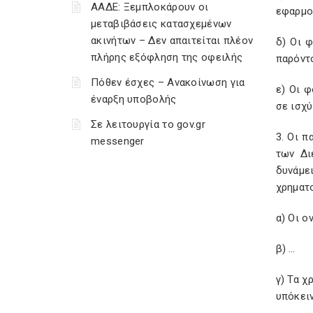
ΑΑΔΕ: Ξεμπλοκάρουν οι
εφαρμο
μεταβιβάσεις κατασχεμένων
ακινήτων – Δεν απαιτείται πλέον
δ) Οι φ
πλήρης εξόφληση της οφειλής
παρόντο
Πόθεν έσχες – Ανακοίνωση για
ε) Οι φ
έναρξη υποβολής
σε ισχύ
Σε λειτουργία το gov.gr
3. Oι 
messenger
των Δι
δυνάμε
χρηματ
α) Οι 
β) …
γ) Τα χ
υπόκει