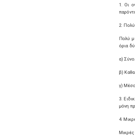
1. Οι 
παρόντ
2. Πολύ
Πολύ μ
όρια δύ
α) Σύνο
β) Καθ
γ) Μέσ
3. Ειδι
μόνη π
4. Μικρ
Μικρές