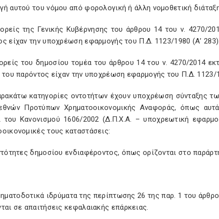
γή αυτού του νόμου από φορολογική ή άλλη νομοθετική διάταξ
ορείς της Γενικής Κυβέρνησης του άρθρου 14 του ν. 4270/201
ς είχαν την υποχρέωση εφαρμογής του Π.Δ. 1123/1980 (Α’ 283)
ορείς του δημοσίου τομέα του άρθρου 14 του ν. 4270/2014 εκ
 του παρόντος είχαν την υποχρέωση εφαρμογής του Π.Δ. 1123/
παρακάτω κατηγορίες οντοτήτων έχουν υποχρέωση σύνταξης τ
εθνών Προτύπων Χρηματοοικονομικής Αναφοράς, όπως αυτά
ι του Κανονισμού 1606/2002 (Δ.Π.Χ.Α. – υποχρεωτική εφαρμογή
οοικονομικές τους καταστάσεις:
οντότητες δημοσίου ενδιαφέροντος, όπως ορίζονται στο παράρτ
ρηματοδοτικά ιδρύματα της περίπτωσης 26 της παρ. 1 του άρθρο
νται σε απαιτήσεις κεφαλαιακής επάρκειας.