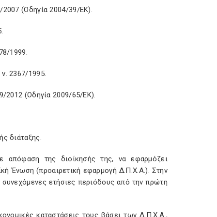
/2007 (Οδηγία 2004/39/ΕΚ).
5.
778/1999.
 ν. 2367/1995.
9/2012 (Οδηγία 2009/65/ΕΚ).
ής διάταξης.
με απόφαση της διοίκησής της, να εφαρμόζει
ϊκή Ένωση (προαιρετική εφαρμογή Δ.Π.Χ.Α.). Στην
ε συνεχόμενες ετήσιες περιόδους από την πρώτη
κονομικές καταστάσεις τους βάσει των Δ.Π.Χ.Α.,