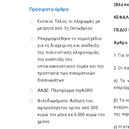
(Βλέπε
Πρόσφατα άρθρα
ΚΕΦΑΛ
Ενοίκια: Τέλος οι πληρωμές με
μετρητά από 1η Οκτωβρίου
ΠΕΔΙΟ
Υπερψηφίσθηκε το νομοσχέδιο
Άρθρο 
για τη διαχείριση και ανάδειξη
της πολιτιστικής κληρονομιάς,
1. Για 
την ανάπτυξη του
οπτικοακουστικού τομέα και την
2. Οι π
προστασία των πνευματικών
δικαιωμάτων
α) Τα 
ετερόρρ
ΑΑΔΕ: Πλατφόρμα myAGRO
β) Τα 
Φιλοδωρήματα: Αύξηση του
εταίρο
αφορολόγητου ορίου από 300
της πα
ευρώ τον μήνα σε 6.000 ευρώ τον
χρόνο
γ) Η ετ