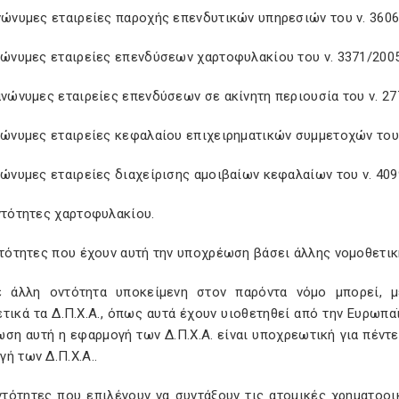
νώνυμες εταιρείες παροχής επενδυτικών υπηρεσιών του ν. 3606
ανώνυμες εταιρείες επενδύσεων χαρτοφυλακίου του ν. 3371/200
ανώνυμες εταιρείες επενδύσεων σε ακίνητη περιουσία του ν. 2
νώνυμες εταιρείες κεφαλαίου επιχειρηματικών συμμετοχών του
νώνυμες εταιρείες διαχείρισης αμοιβαίων κεφαλαίων του ν. 409
οντότητες χαρτοφυλακίου.
ντότητες που έχουν αυτή την υποχρέωση βάσει άλλης νομοθετικ
ε άλλη οντότητα υποκείμενη στον παρόντα νόμο μπορεί, 
τικά τα Δ.Π.Χ.Α., όπως αυτά έχουν υιοθετηθεί από την Ευρωπα
ωση αυτή η εφαρμογή των Δ.Π.Χ.Α. είναι υποχρεωτική για πέντ
ή των Δ.Π.Χ.Α..
ντότητες που επιλέγουν να συντάξουν τις ατομικές χρηματοοι