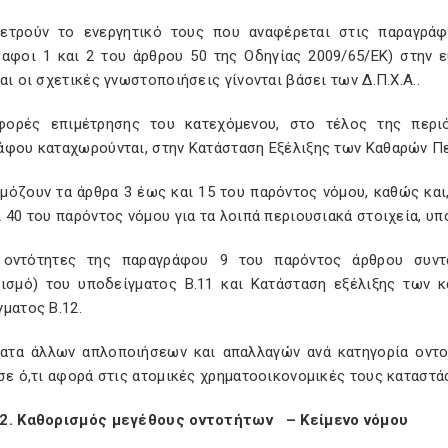
μετρούν το ενεργητικό τους που αναφέρεται στις παραγρά
ραφοι 1 και 2 του άρθρου 50 της Οδηγίας 2009/65/ΕΚ) στην 
αι οι σχετικές γνωστοποιήσεις γίνονται βάσει των Δ.Π.Χ.Α..
φορές επιμέτρησης του κατεχόμενου, στο τέλος της περιό
άφου καταχωρούνται, στην Κατάσταση Εξέλιξης των Καθαρών Π
μόζουν τα άρθρα 3 έως και 15 του παρόντος νόμου, καθώς και,
 40 του παρόντος νόμου για τα λοιπά περιουσιακά στοιχεία, υπ
 οντότητες της παραγράφου 9 του παρόντος άρθρου συντ
γισμό) του υποδείγματος Β.11 και Κατάσταση εξέλιξης των 
γματος Β.12.
ματα άλλων απλοποιήσεων και απαλλαγών ανά κατηγορία οντο
σε ό,τι αφορά στις ατομικές χρηματοοικονομικές τους καταστά
2. Καθορισμός μεγέθους οντοτήτων – Κείμενο νόμου