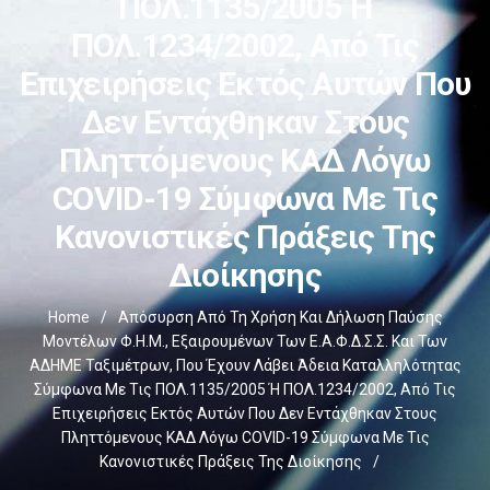
ΠΟΛ.1135/2005 Ή
ΠΟΛ.1234/2002, Από Τις
Επιχειρήσεις Εκτός Αυτών Που
Δεν Εντάχθηκαν Στους
Πληττόμενους ΚΑΔ Λόγω
COVID-19 Σύμφωνα Με Τις
Κανονιστικές Πράξεις Της
Διοίκησης
Home
/
Απόσυρση Από Τη Χρήση Και Δήλωση Παύσης
Μοντέλων Φ.Η.Μ., Εξαιρουμένων Των Ε.Α.Φ.Δ.Σ.Σ. Και Των
ΑΔΗΜΕ Ταξιμέτρων, Που Έχουν Λάβει Άδεια Καταλληλότητας
Σύμφωνα Με Τις ΠΟΛ.1135/2005 Ή ΠΟΛ.1234/2002, Από Τις
Επιχειρήσεις Εκτός Αυτών Που Δεν Εντάχθηκαν Στους
Πληττόμενους ΚΑΔ Λόγω COVID-19 Σύμφωνα Με Τις
Κανονιστικές Πράξεις Της Διοίκησης
/