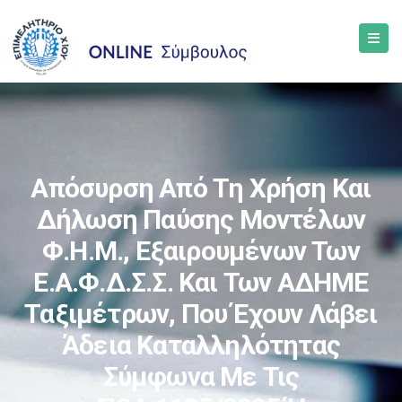
Απόσυρση Από Τη Χρήση Και
Δήλωση Παύσης Μοντέλων
Φ.Η.Μ., Εξαιρουμένων Των
Ε.Α.Φ.Δ.Σ.Σ. Και Των ΑΔΗΜΕ
Ταξιμέτρων, Που Έχουν Λάβει
Άδεια Καταλληλότητας
Σύμφωνα Με Τις