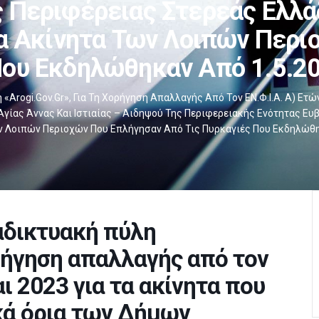
ς Περιφέρειας Στερεάς Ελλάδ
Τα Ακίνητα Των Λοιπών Περ
Που Εκδηλώθηκαν Από 1.5.20
arogi.gov.gr», Για Τη Χορήγηση Απαλλαγής Από Τον ΕΝ.Φ.Ι.Α. Α) Ετών
γίας Άννας Και Ιστιαίας – Αιδηψού Της Περιφερειακής Ενότητας Ευβ
Των Λοιπών Περιοχών Που Επλήγησαν Από Τις Πυρκαγιές Που Εκδηλώθη
αδικτυακή πύλη
χορήγηση απαλλαγής από τον
αι 2023 για τα ακίνητα που
ικά όρια των Δήμων