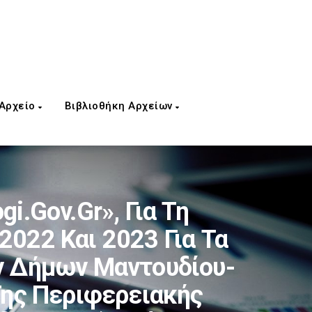
 Αρχείο
Βιβλιοθήκη Αρχείων
i.gov.gr», Για Τη
2022 Και 2023 Για Τα
ων Δήμων Μαντουδίου-
 Της Περιφερειακής