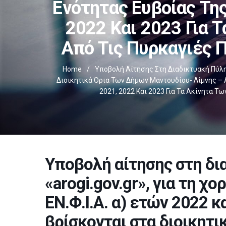
Ενότητας Ευβοίας Τη
2022 Και 2023 Για 
Από Τις Πυρκαγιές 
Home
/
Υποβολή Αίτησης Στη Διαδικτυακή Πύλη «
Διοικητικά Όρια Των Δήμων Μαντουδίου- Λίμνης – Α
2021, 2022 Και 2023 Για Τα Ακίνητα 
Υποβολή αίτησης στη δι
«arogi.gov.gr», για τη 
ΕΝ.Φ.Ι.Α. α) ετών 2022 κ
βρίσκονται στα διοικητ