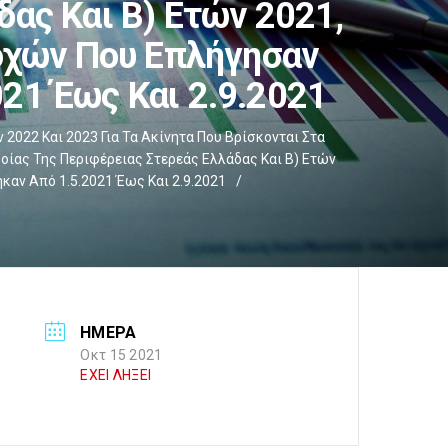
ας Και Β) Ετών 2021,
ιοχών Που Επλήγησαν
21 Έως Και 2.9.2021
 2022 Και 2023 Για Τα Ακίνητα Που Βρίσκονται Στα
οίας Της Περιφέρειας Στερεάς Ελλάδας Και Β) Ετών
καν Από 1.5.2021 Έως Και 2.9.2021
/
ΗΜΕΡΑ
Οκτ 15 2021
ΕΧΕΙ ΛΗΞΕΙ