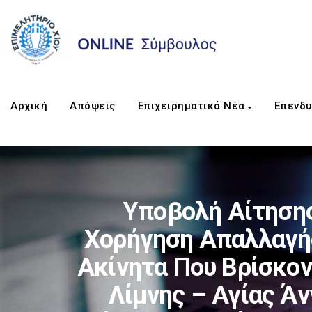
Αρχική
Απόψεις
Επιχειρηματικά Νέα
Επενδυ
Υποβολή Αίτησης 
Χορήγηση Απαλλαγής 
Ακίνητα Που Βρίσκον
Λίμνης – Αγίας Άν